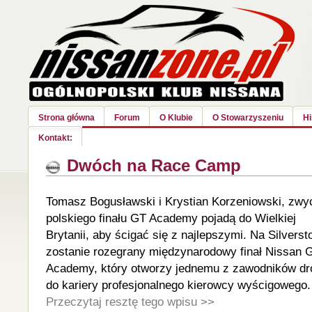
Strona główna
Forum
O Klubie
O Stowarzyszeniu
Hi
Kontakt:
Dwóch na Race Camp
Tomasz Bogusławski i Krystian Korzeniowski, zw
polskiego finału GT Academy pojadą do Wielkiej
Brytanii, aby ścigać się z najlepszymi. Na Silverst
zostanie rozegrany międzynarodowy finał Nissan 
Academy, który otworzy jednemu z zawodników dr
do kariery profesjonalnego kierowcy wyścigowego.
Przeczytaj resztę tego wpisu >>