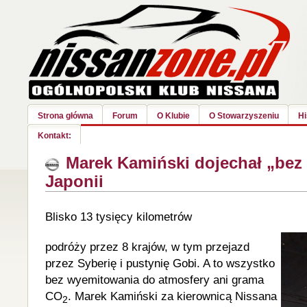
Strona główna
Forum
O Klubie
O Stowarzyszeniu
Hi
Kontakt:
Marek Kamiński dojechał „bez
Japonii
Blisko 13 tysięcy kilometrów
podróży przez 8 krajów, w tym przejazd
przez Syberię i pustynię Gobi. A to wszystko
bez wyemitowania do atmosfery ani grama
CO
. Marek Kamiński za kierownicą Nissana
2