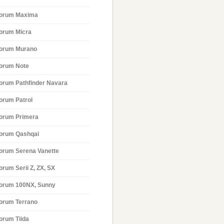
orum Maxima
orum Micra
orum Murano
orum Note
orum Pathfinder Navara
orum Patrol
orum Primera
orum Qashqai
orum Serena Vanette
orum Serii Z, ZX, SX
orum 100NX, Sunny
orum Terrano
orum Tiida