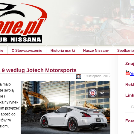
ie
O Stowarzyszeniu
Historia marki
Nasze Nissany
Spotkania
Znaj
 9 według Jotech Motorsports
Y
19 listopada, 2012
Rek
a mało
że swoją
Link
e i
kalny rynek
F
im przyjrzeć
słabość do
etów” w
For
oziomu
F