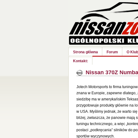
Strona główna
Forum
O Klub
Kontakt:
Nissan 370Z Numba
Jotech Motorsports to firma
tuningow
znana w Europie, zapewne dlatego, 
siedzibę ma w amerykańskim Teksasi
przygotowuje produkty głównie na lo
w USA. Myślimy jednak, że warto się 
bliżej, zwłaszcza, że panowie mają 
tuningu technicznego, a więc „konkr
postaci „podkręcania” silników do p
sportów wyczynowych.