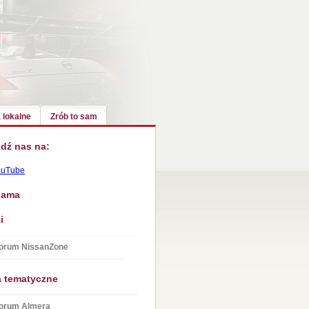
 lokalne
Zrób to sam
dź nas na:
ouTube
lama
i
orum NissanZone
a tematyczne
orum Almera