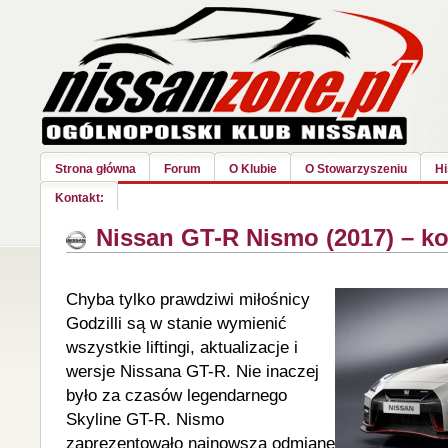
Strona główna
Forum
O Klubie
O Stowarzyszeniu
Hi
Kontakt:
Nissan GT-R Nismo (2017) – kol
Chyba tylko prawdziwi miłośnicy
Godzilli są w stanie wymienić
wszystkie liftingi, aktualizacje i
wersje Nissana GT-R. Nie inaczej
było za czasów legendarnego
Skyline GT-R. Nismo
zaprezentowało najnowszą odmianę