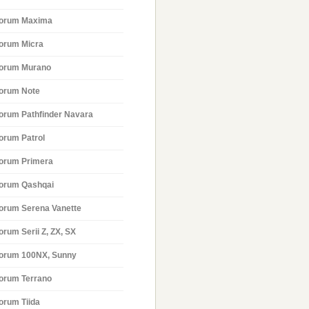
orum Maxima
orum Micra
orum Murano
orum Note
orum Pathfinder Navara
orum Patrol
orum Primera
orum Qashqai
orum Serena Vanette
orum Serii Z, ZX, SX
orum 100NX, Sunny
orum Terrano
orum Tiida