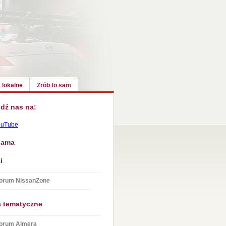
 lokalne
Zrób to sam
dź nas na:
ouTube
lama
i
orum NissanZone
a tematyczne
orum Almera