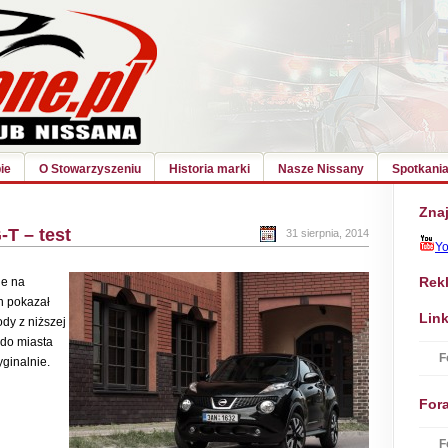
ie
O Stowarzyszeniu
Historia marki
Nasze Nissany
Spotkania
Znaj
-T – test
31 sierpnia, 2014
Y
Rek
ie na
n pokazał
Link
dy z niższej
 do miasta
F
ginalnie.
For
F