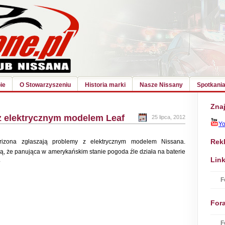
ie
O Stowarzyszeniu
Historia marki
Nasze Nissany
Spotkania
Znaj
z elektrycznym modelem Leaf
25 lipca, 2012
Y
Rek
rizona zgłaszają problemy z elektrycznym modelem Nissana.
 że panująca w amerykańskim stanie pogoda źle działa na baterie
Link
>
F
For
F