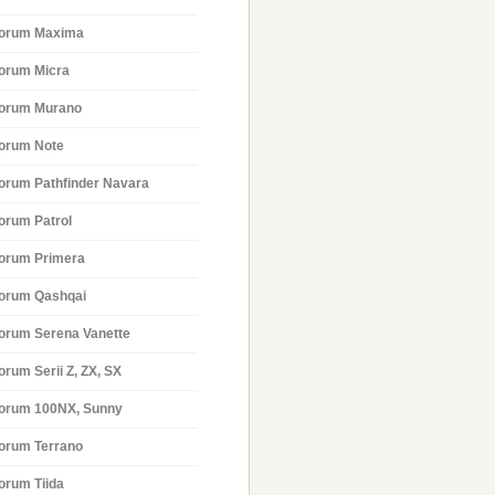
orum Maxima
orum Micra
orum Murano
orum Note
orum Pathfinder Navara
orum Patrol
orum Primera
orum Qashqai
orum Serena Vanette
orum Serii Z, ZX, SX
orum 100NX, Sunny
orum Terrano
orum Tiida