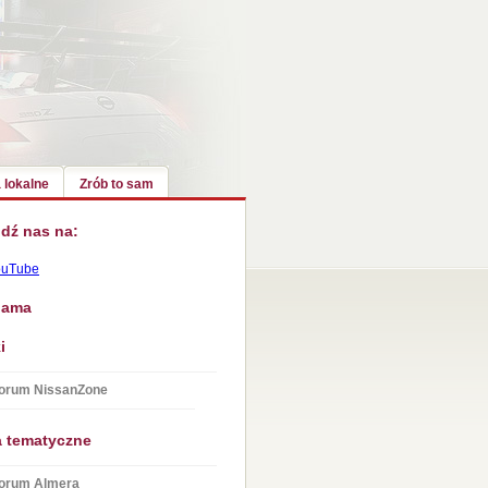
 lokalne
Zrób to sam
dź nas na:
ouTube
lama
i
orum NissanZone
a tematyczne
orum Almera