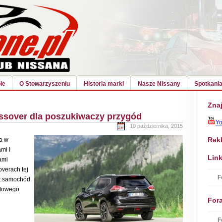
ie
O Stowarzyszeniu
Historia marki
Nasze Nissany
Spotkania
Znaj
ossover dla poszukiwaczy przygód
Y
10 października, 2015
Rek
a w
mi i
Link
ami
verach tej
F
st samochód
ktowego
For
F