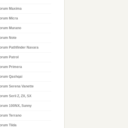
orum Maxima
orum Micra
orum Murano
orum Note
orum Pathfinder Navara
orum Patrol
orum Primera
orum Qashqai
orum Serena Vanette
orum Serii Z, ZX, SX
orum 100NX, Sunny
orum Terrano
orum Tiida