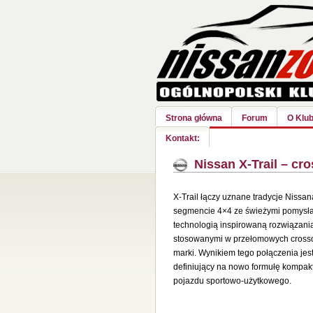
Strona główna
Forum
O Klub
Kontakt:
Nissan X-Trail – cr
X‑Trail łączy uznane tradycje
Nissan
segmencie 4×4 ze świeżymi pomysła
technologią inspirowaną rozwiązani
stosowanymi w przełomowych crosso
marki. Wynikiem tego połączenia je
definiujący na nowo formułę kompa
pojazdu sportowo-użytkowego.