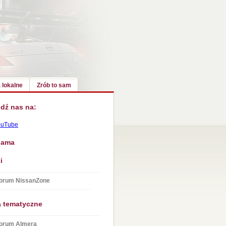
 lokalne
Zrób to sam
dź nas na:
ouTube
lama
i
orum NissanZone
a tematyczne
orum Almera