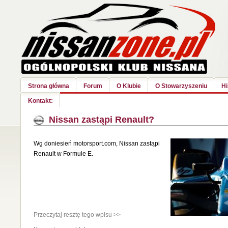
Strona główna
Forum
O Klubie
O Stowarzyszeniu
Hi
Kontakt:
Nissan zastąpi Renault?
Wg doniesień motorsport.com
, Nissan zastąpi
Renault w Formule E.
Przeczytaj resztę tego wpisu >>