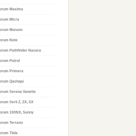
orum Maxima
orum Micra
orum Murano
orum Note
orum Pathfinder Navara
orum Patrol
orum Primera
orum Qashqai
orum Serena Vanette
orum Serii Z, ZX, SX
orum 100NX, Sunny
orum Terrano
orum Tiida