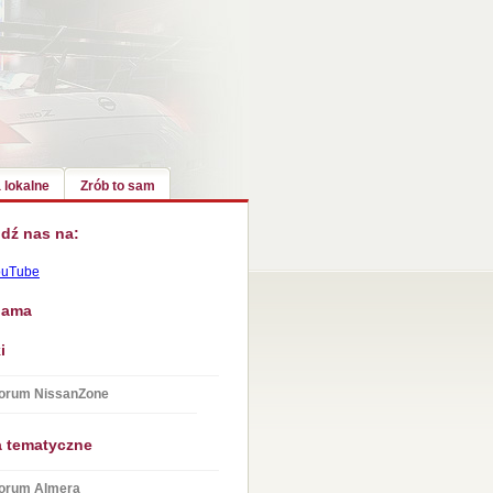
 lokalne
Zrób to sam
dź nas na:
ouTube
lama
i
orum NissanZone
a tematyczne
orum Almera