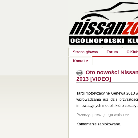
Strona główna
Forum
O Klub
Kontakt:
Oto nowości Nissa
2013 [VIDEO]
Targi motoryzacyjne Genewa 2013 wyz
wprowadzania już dziś przyszłośc
innowacyjnych modeli, które został
Przeczytaj resztę tego wpisu >>
Komentarze zablokowane.