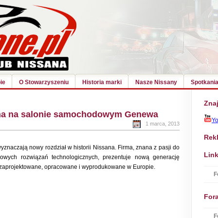
ie
O Stowarzyszeniu
Historia marki
Nasze Nissany
Spotkania
Znaj
na na salonie samochodowym Genewa
Y
1 marca, 2013
Rek
naczają nowy rozdział w historii Nissana. Firma, znana z pasji do
Link
iowych rozwiązań technologicznych, prezentuje nową generację
y zaprojektowane, opracowane i wyprodukowane w Europie.
F
For
F