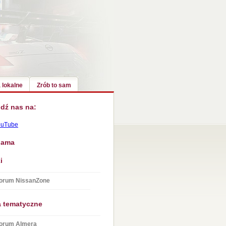
 lokalne
Zrób to sam
dź nas na:
ouTube
lama
i
orum NissanZone
a tematyczne
orum Almera