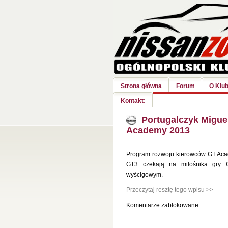
Strona główna
Forum
O Klub
Kontakt:
Portugalczyk Migue
Academy 2013
Program rozwoju kierowców GT Aca
GT3 czekają na miłośnika gry G
wyścigowym.
Przeczytaj resztę tego wpisu >>
Komentarze zablokowane.