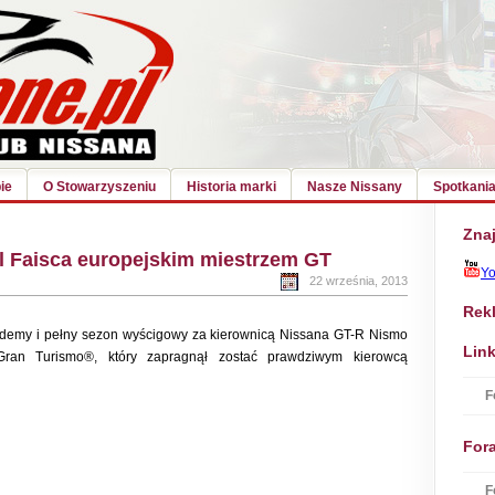
ie
O Stowarzyszeniu
Historia marki
Nasze Nissany
Spotkania
Znaj
l Faisca europejskim miestrzem GT
Y
22 września, 2013
Rek
demy i pełny sezon wyścigowy za kierownicą Nissana GT-R Nismo
Link
ran Turismo®, który zapragnął zostać prawdziwym kierowcą
F
For
F