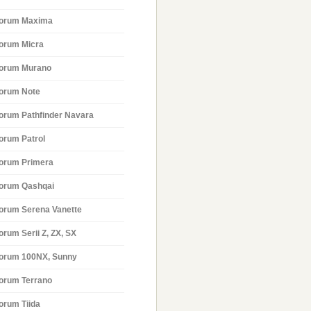
orum Maxima
orum Micra
orum Murano
orum Note
orum Pathfinder Navara
orum Patrol
orum Primera
orum Qashqai
orum Serena Vanette
orum Serii Z, ZX, SX
orum 100NX, Sunny
orum Terrano
orum Tiida