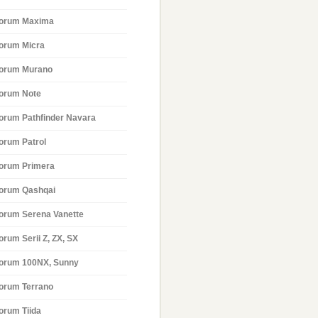
orum Maxima
orum Micra
orum Murano
orum Note
orum Pathfinder Navara
orum Patrol
orum Primera
orum Qashqai
orum Serena Vanette
orum Serii Z, ZX, SX
orum 100NX, Sunny
orum Terrano
orum Tiida