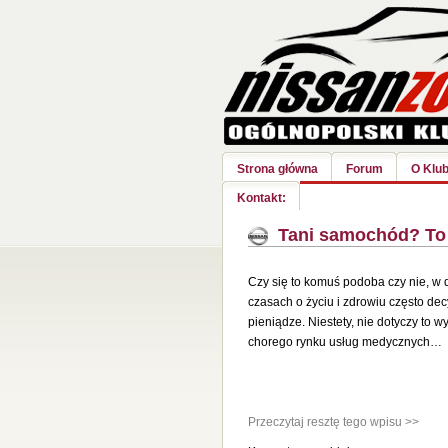
Strona główna
Forum
O Klub
Kontakt:
Tani samochód? To
Czy się to komuś podoba
czy nie, w 
czasach o życiu i zdrowiu często de
pieniądze. Niestety, nie dotyczy to w
chorego rynku usług medycznych…
Przeczytaj resztę tego wpisu >>