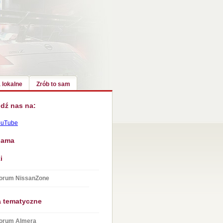
 lokalne
Zrób to sam
dź nas na:
ouTube
lama
i
orum NissanZone
a tematyczne
orum Almera