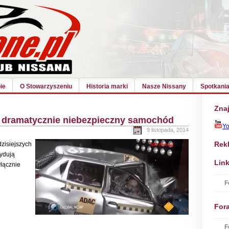
ie
O Stowarzyszeniu
Historia marki
Nasze Nissany
Spotkania
Znaj
 dramatycznie niebezpieczny samochód
Y
9 listopada, 2014
Rek
dzisiejszych
cydują
Link
yłącznie
F
For
F